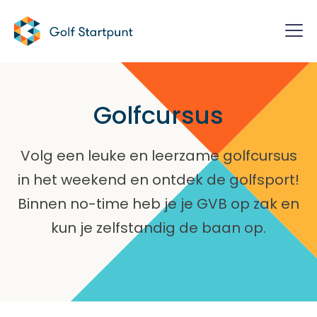
Golfcursus
Volg een leuke en leerzame golfcursus
in het weekend en ontdek de golfsport!
Binnen no-time heb je je GVB op zak en
kun je zelfstandig de baan op.